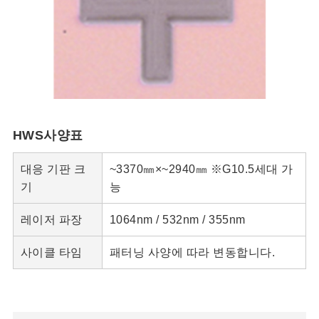
HWS사양표
대응 기판 크
~3370㎜×~2940㎜ ※G10.5세대 가
기
능
레이저 파장
1064nm / 532nm / 355nm
사이클 타임
패터닝 사양에 따라 변동합니다.